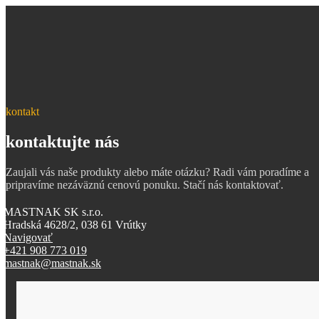
kontakt
kontaktujte nás
Zaujali vás naše produkty alebo máte otázku? Radi vám poradíme a
pripravíme nezáväznú cenovú ponuku. Stačí nás kontaktovať.
MASTNAK SK s.r.o.
Hradská 4628/2, 038 61 Vrútky
Navigovať
+421 908 773 019
mastnak@mastnak.sk