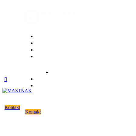
Ploty
Brány
Zábradlia
Prečo mastnak
Prístrešky a pergoly
Záhradné kuchyne
Boxy na odpad
Kontakt
Kontakt
Kontakt