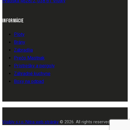
Hradská 4628/2, 038 61 Vrútky
INFORMÁCIE
Ploty
Brány
Zábradlia
Prečo Mastnak
Prístrešky a pergoly
Záhradné kuchyne
Boxy na odpad
Visibly s.r.o. Nitra web stránky
© 2026. All rights reserved.