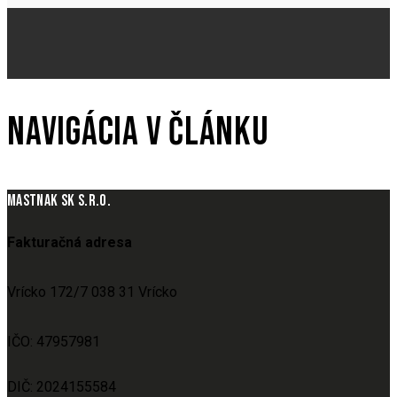
NAVIGÁCIA V ČLÁNKU
MASTNAK SK S.R.O.
Fakturačná adresa
Vrícko 172/7 038 31 Vrícko
IČO: 47957981
DIČ: 2024155584