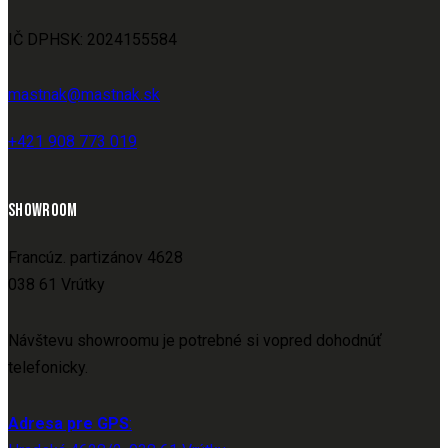
IČ DPHSK: 2024155584
mastnak@mastnak.sk
+421 908 773 019
SHOWROOM
Francúz. partizánov 4628
038 61 Vrútky
Návštevu showroomu je potrebné si vopred dohodnúť
telefonicky.
Adresa pre GPS
: