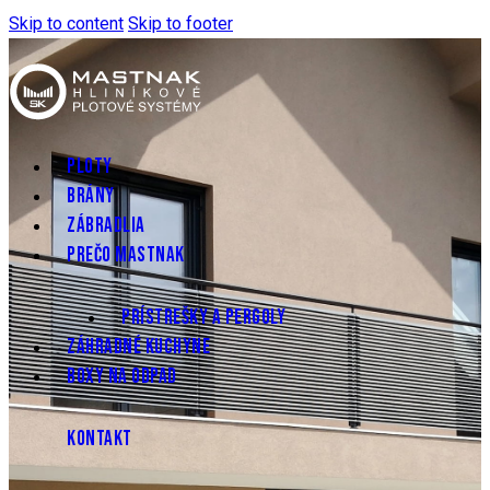
Skip to content
Skip to footer
PLOTY
BRÁNY
ZÁBRADLIA
PREČO MASTNAK
PRÍSTREŠKY A PERGOLY
ZÁHRADNÉ KUCHYNE
BOXY NA ODPAD
KONTAKT