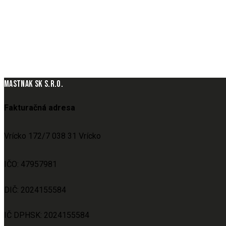
MASTNAK SK S.R.O.
Fakturačná adresa
Vrícko 172/7 038 31 Vrícko
IČO: 47957981
DIČ: 2024155584
IČ DPHSK: 2024155584