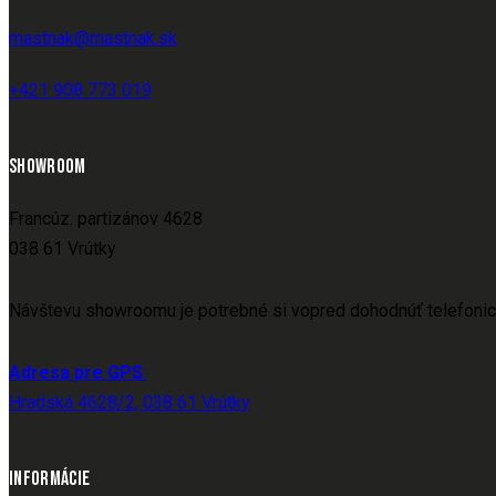
mastnak@mastnak.sk
+421 908 773 019
SHOWROOM
Francúz. partizánov 4628
038 61 Vrútky
Návštevu showroomu je potrebné si vopred dohodnúť telefonic
Adresa pre GPS
:
Hradská 4628/2, 038 61 Vrútky
INFORMÁCIE