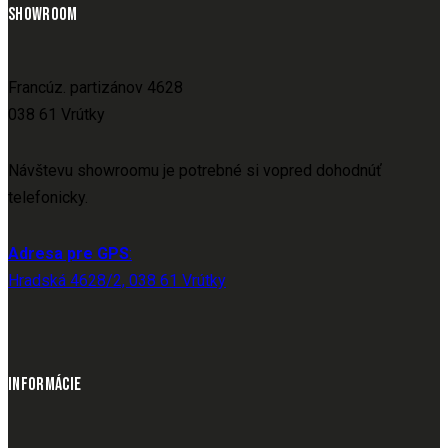
SHOWROOM
Francúz. partizánov 4628
038 61 Vrútky
Návštevu showroomu je potrebné si vopred dohodnúť
telefonicky.
Adresa pre GPS
:
Hradská 4628/2, 038 61 Vrútky
INFORMÁCIE