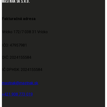
MASTNAK SK S.R.O.
Fakturačná adresa
Vrícko 172/7 038 31 Vrícko
IČO: 47957981
DIČ: 2024155584
IČ DPHSK: 2024155584
mastnak@mastnak.sk
+421 908 773 019