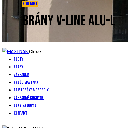
KONTAKT
BRÁNY V-LINE ALU-L
Close
Ploty
Brány
Zábradlia
Prečo mastnak
Prístrešky a pergoly
Záhradné kuchyne
Boxy na odpad
Kontakt