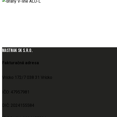
MASTNAK SK S.R.O.
Fakturačná adresa
Vrícko 172/7 038 31 Vrícko
IČO: 47957981
DIČ: 2024155584