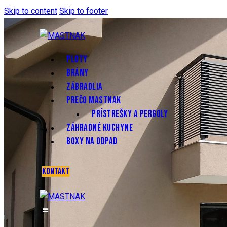
Skip to content
Skip to footer
PLOTY
BRÁNY
ZÁBRADLIA
PREČO MASTNAK
PRÍSTREŠKY A PERGOLY
ZÁHRADNÉ KUCHYNE
BOXY NA ODPAD
KONTAKT