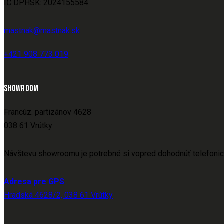
IČ DPHSK: 2024155584
mastnak@mastnak.sk
+421 908 773 019
SHOWROOM
Francúz. partizánov 4628
038 61 Vrútky
Návštevu showroomu je potrebné si vopred dohodnúť telefonic
Adresa pre GPS
:
Hradská 4628/2, 038 61 Vrútky