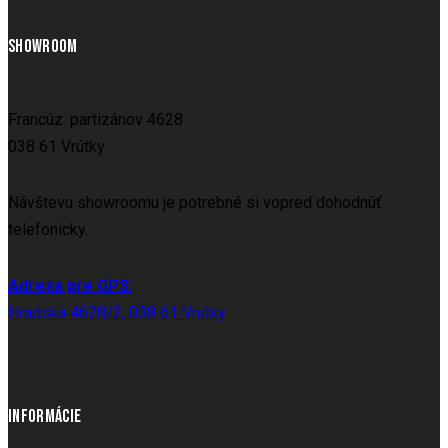
SHOWROOM
Francúz. partizánov 4628
038 61 Vrútky
Návštevu showroomu je potrebné si vopred dohodnúť
telefonicky.
Adresa pre GPS
:
Hradská 4628/2, 038 61 Vrútky
INFORMÁCIE