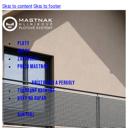
Skip to content
Skip to footer
PLOTY
BRÁNY
ZÁBRADLIA
PREČO MASTNAK
PRÍSTREŠKY A PERGOLY
ZÁHRADNÉ KUCHYNE
BOXY NA ODPAD
KONTAKT