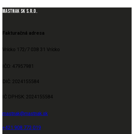
MASTNAK SK S.R.O.
Fakturačná adresa
Vrícko 172/7 038 31 Vrícko
IČO: 47957981
DIČ: 2024155584
IČ DPHSK: 2024155584
mastnak@mastnak.sk
+421 908 773 019